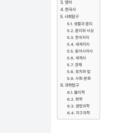
영어
한국사
사회탐구
생활과 윤리
윤리와 사상
한국지리
세계지리
동아시아사
세계사
경제
정치와 법
사회·문화
과학탐구
물리학
화학
생명과학
지구과학