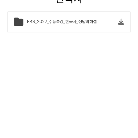
EBS_2027_수능특강_한국사_정답과해설