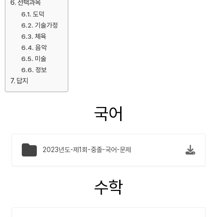
선택과목
도덕
기술가정
체육
음악
미술
정보
답지
국어
2023년도-제1회-중졸-국어-문제
수학