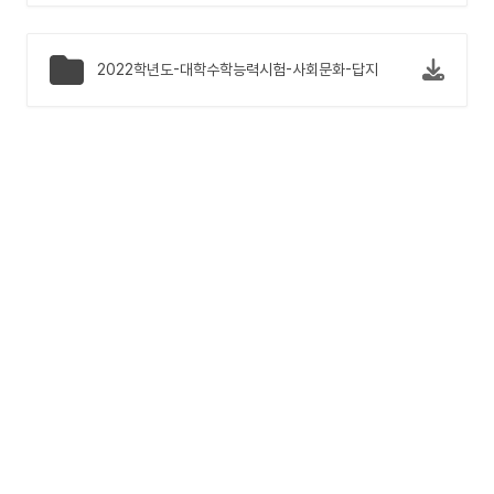
2022학년도-대학수학능력시험-사회문화-답지