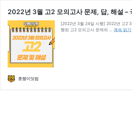
2022년 3월 고2 모의고사 문제, 답, 해설
[2022년 3월 24일 시행] 2022년 고
2022
행된 고2 모의고사 문제와 …
계속 읽기
년
3
월
고
2
모
의
호랭이닷컴
고
사
문
제,
답,
해
설
–
국